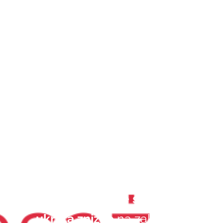
Przejdź
do
treści
Witaj na stronie
404
sklepów z dekoracjami ścian i
wnętrz.
Mamy dla Ciebie
specjalną
ukrytą zniżkę
na zakupy w