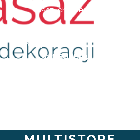
naszych sklepach.
Wpisz podczas zakupu w
dowolnym sklepie z listy poniżej
kod:
SUPER404
,
a otrzymasz
5%
zniżki na swoje
zakupy.
MULTISTORE